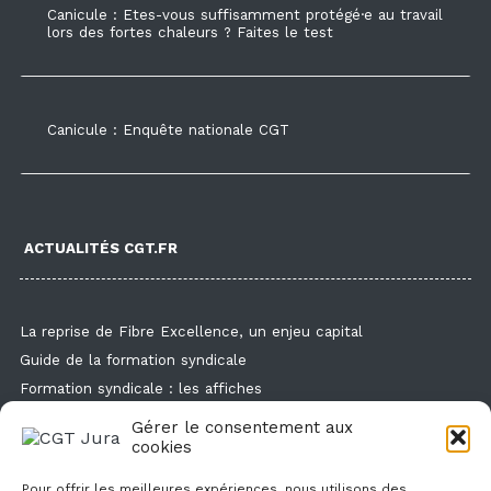
Canicule : Etes-vous suffisamment protégé·e au travail
lors des fortes chaleurs ? Faites le test
Canicule : Enquête nationale CGT
ACTUALITÉS CGT.FR
La reprise de Fibre Excellence, un enjeu capital
Guide de la formation syndicale
Formation syndicale : les affiches
Droit de retrait : comment l'exercer et faire valoir ses droits ?
Gérer le consentement aux
cookies
Des flyers et des affichettes pour faire connaitre l'enquête
canicule
Pour offrir les meilleures expériences, nous utilisons des