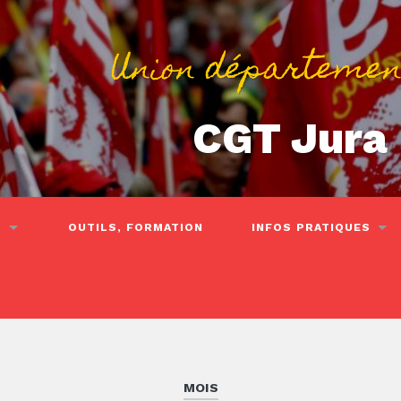
Union départemen
CGT Jura
S
OUTILS, FORMATION
INFOS PRATIQUES
MOIS