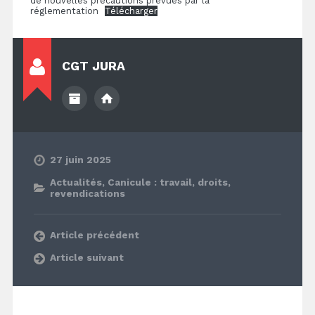
de nouvelles précautions prévues par la
réglementation
Télécharger
CGT JURA
27 juin 2025
Actualités
,
Canicule : travail, droits,
revendications
Article précédent
Article suivant