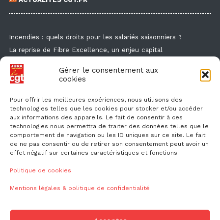
Incendies : quels droits pour les salariés saisonniers ?
La reprise de Fibre Excellence, un enjeu capital
Guide de la formation syndicale
Gérer le consentement aux
Formation syndicale : les affiches
cookies
Droit de retrait : comment l'exercer et faire valoir ses droits ?
Pour offrir les meilleures expériences, nous utilisons des
technologies telles que les cookies pour stocker et/ou accéder
aux informations des appareils. Le fait de consentir à ces
technologies nous permettra de traiter des données telles que le
comportement de navigation ou les ID uniques sur ce site. Le fait
de ne pas consentir ou de retirer son consentement peut avoir un
effet négatif sur certaines caractéristiques et fonctions.
NOUS CONTACTER
Politique de cookies
Mentions légales & politique de confidentialité
ud39@cgt.fr