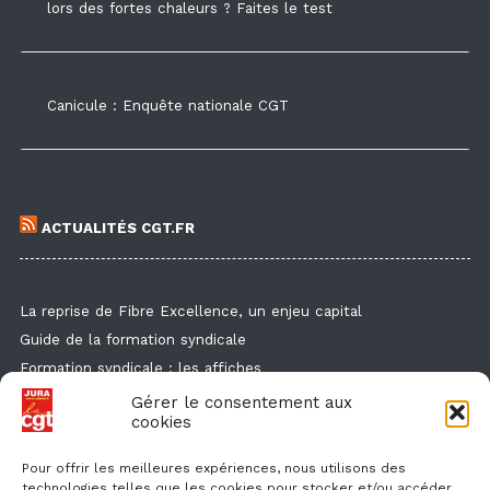
lors des fortes chaleurs ? Faites le test
Canicule : Enquête nationale CGT
ACTUALITÉS CGT.FR
La reprise de Fibre Excellence, un enjeu capital
Guide de la formation syndicale
Formation syndicale : les affiches
Droit de retrait : comment l'exercer et faire valoir ses droits ?
Gérer le consentement aux
cookies
Des flyers et des affichettes pour faire connaitre l'enquête
canicule
Pour offrir les meilleures expériences, nous utilisons des
technologies telles que les cookies pour stocker et/ou accéder