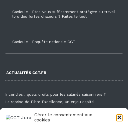
Canicule : Etes-vous suffisamment protégé·e au travail
lors des fortes chaleurs ? Faites le test
Canicule : Enquête nationale CGT
ACTUALITÉS CGT.FR
Incendies : quels droits pour les salariés saisonniers ?
La reprise de Fibre Excellence, un enjeu capital
Guide de la formation syndicale
Gérer le consentement aux
Formation syndicale : les affiches
cookies
Droit de retrait : comment l'exercer et faire valoir ses droits ?