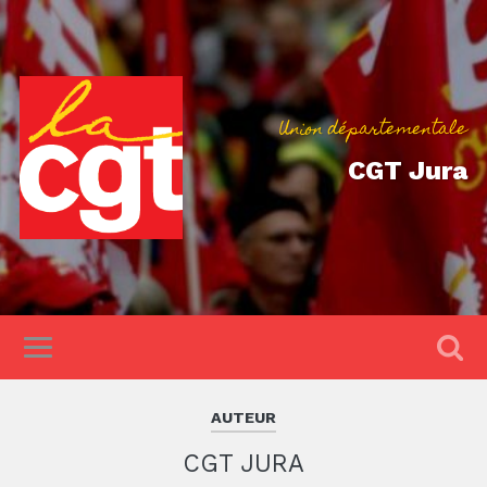
Union départementale
CGT Jura
AUTEUR
CGT JURA