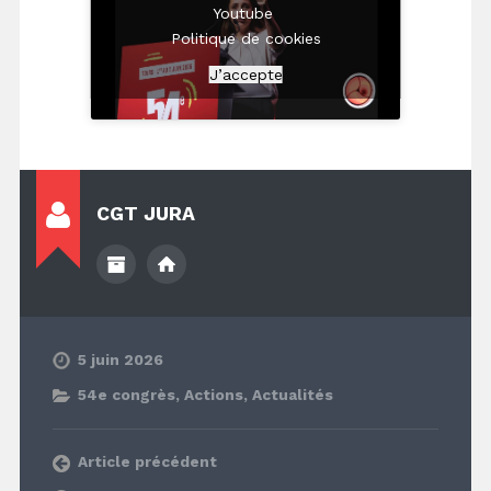
Youtube
Politique de cookies
J’accepte
CGT JURA
5 juin 2026
54e congrès
,
Actions
,
Actualités
Article précédent