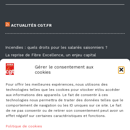
ACTUALITÉS CGT.FR
Incendies : quels droits pour les salariés saisonniers ?
La reprise de Fibre Excellence, un enjeu capital
Guide de la formation syndicale
Gérer le consentement aux
Formation syndicale : les affiches
cookies
Droit de retrait : comment l'exercer et faire valoir ses droits ?
Pour offrir les meilleures expériences, nous utilisons des
technologies telles que les cookies pour stocker et/ou accéder
aux informations des appareils. Le fait de consentir à ces
technologies nous permettra de traiter des données telles que le
comportement de navigation ou les ID uniques sur ce site. Le fait
de ne pas consentir ou de retirer son consentement peut avoir un
effet négatif sur certaines caractéristiques et fonctions.
NOUS CONTACTER
Politique de cookies