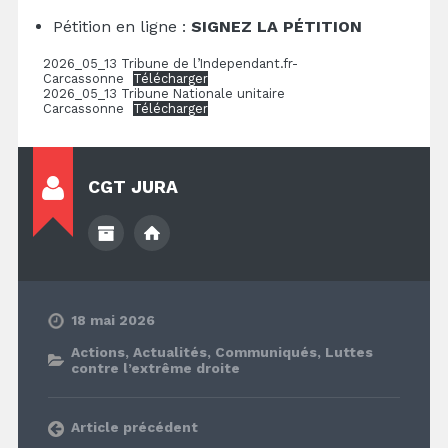
Pétition en ligne :
SIGNEZ LA PÉTITION
2026_05_13 Tribune de l’Independant.fr-
Carcassonne
Télécharger
2026_05_13 Tribune Nationale unitaire
Carcassonne
Télécharger
CGT JURA
18 mai 2026
Actions
,
Actualités
,
Communiqués
,
Luttes
contre l’extrême droite
Article précédent