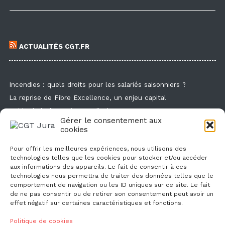
ACTUALITÉS CGT.FR
Incendies : quels droits pour les salariés saisonniers ?
La reprise de Fibre Excellence, un enjeu capital
Guide de la formation syndicale
Gérer le consentement aux
Formation syndicale : les affiches
cookies
Droit de retrait : comment l'exercer et faire valoir ses droits ?
Pour offrir les meilleures expériences, nous utilisons des
technologies telles que les cookies pour stocker et/ou accéder
aux informations des appareils. Le fait de consentir à ces
technologies nous permettra de traiter des données telles que le
comportement de navigation ou les ID uniques sur ce site. Le fait
de ne pas consentir ou de retirer son consentement peut avoir un
effet négatif sur certaines caractéristiques et fonctions.
NOUS CONTACTER
Politique de cookies