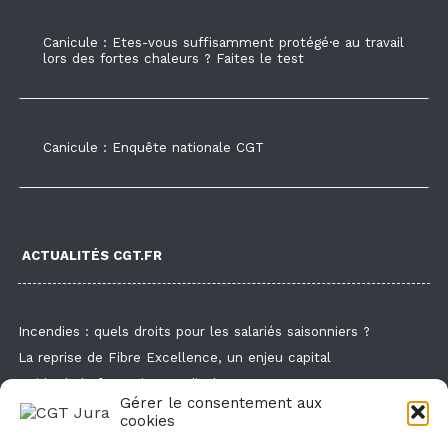
Canicule : Etes-vous suffisamment protégé·e au travail
lors des fortes chaleurs ? Faites le test
Canicule : Enquête nationale CGT
ACTUALITÉS CGT.FR
Incendies : quels droits pour les salariés saisonniers ?
La reprise de Fibre Excellence, un enjeu capital
Guide de la formation syndicale
Gérer le consentement aux
Formation syndicale : les affiches
cookies
Droit de retrait : comment l'exercer et faire valoir ses droits ?