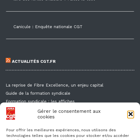
Canicule : Enquête nationale CGT
ACTUALITÉS CGT.FR
La reprise de Fibre Excellence, un enjeu capital
Guide de la formation syndicale
Formation syndicale : les affiches
Droit de retrait : comment l'exercer et faire valoir ses droits ?
Gérer le consentement aux
cookies
Des flyers et des affichettes pour faire connaitre l'enquête
canicule
Pour offrir les meilleures expériences, nous utilisons des
technologies telles que les cookies pour stocker et/ou accéder