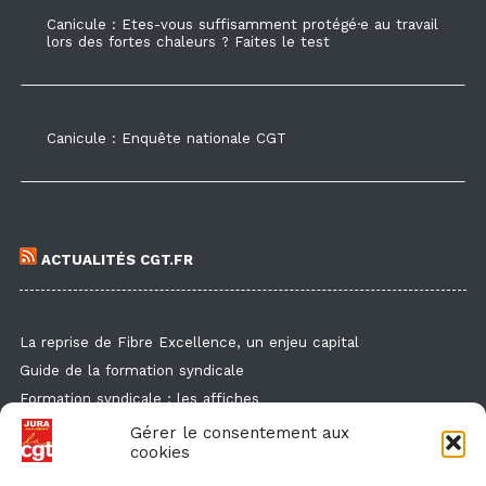
Canicule : Etes-vous suffisamment protégé·e au travail
lors des fortes chaleurs ? Faites le test
Canicule : Enquête nationale CGT
ACTUALITÉS CGT.FR
La reprise de Fibre Excellence, un enjeu capital
Guide de la formation syndicale
Formation syndicale : les affiches
Droit de retrait : comment l'exercer et faire valoir ses droits ?
Gérer le consentement aux
cookies
Des flyers et des affichettes pour faire connaitre l'enquête
canicule