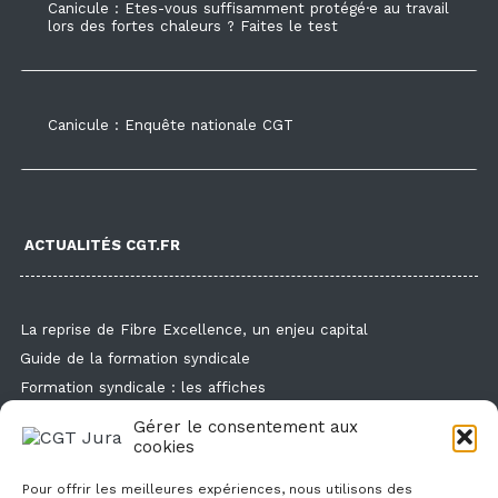
Canicule : Etes-vous suffisamment protégé·e au travail
lors des fortes chaleurs ? Faites le test
Canicule : Enquête nationale CGT
ACTUALITÉS CGT.FR
La reprise de Fibre Excellence, un enjeu capital
Guide de la formation syndicale
Formation syndicale : les affiches
Droit de retrait : comment l'exercer et faire valoir ses droits ?
Gérer le consentement aux
Des flyers et des affichettes pour faire connaitre l'enquête
cookies
canicule
Pour offrir les meilleures expériences, nous utilisons des