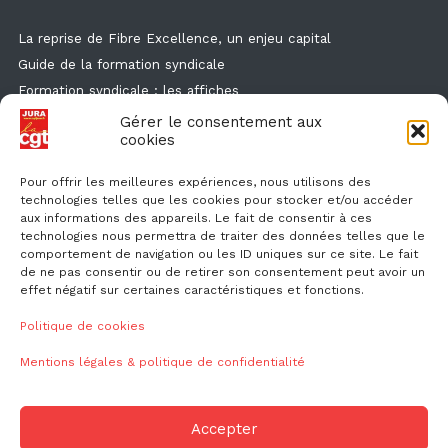
La reprise de Fibre Excellence, un enjeu capital
Guide de la formation syndicale
Formation syndicale : les affiches
Droit de retrait : comment l'exercer et faire valoir ses droits ?
Gérer le consentement aux
cookies
Des flyers et des affichettes pour faire connaitre l'enquête
canicule
Pour offrir les meilleures expériences, nous utilisons des
technologies telles que les cookies pour stocker et/ou accéder
aux informations des appareils. Le fait de consentir à ces
technologies nous permettra de traiter des données telles que le
comportement de navigation ou les ID uniques sur ce site. Le fait
de ne pas consentir ou de retirer son consentement peut avoir un
effet négatif sur certaines caractéristiques et fonctions.
NOUS CONTACTER
Politique de cookies
Mentions légales & politique de confidentialité
ud39@cgt.fr
Accepter