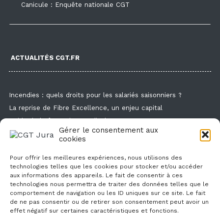
Canicule : Enquête nationale CGT
ACTUALITÉS CGT.FR
Incendies : quels droits pour les salariés saisonniers ?
La reprise de Fibre Excellence, un enjeu capital
Guide de la formation syndicale
Gérer le consentement aux
Formation syndicale : les affiches
cookies
Droit de retrait : comment l'exercer et faire valoir ses droits ?
Pour offrir les meilleures expériences, nous utilisons des
technologies telles que les cookies pour stocker et/ou accéder
aux informations des appareils. Le fait de consentir à ces
technologies nous permettra de traiter des données telles que le
comportement de navigation ou les ID uniques sur ce site. Le fait
de ne pas consentir ou de retirer son consentement peut avoir un
effet négatif sur certaines caractéristiques et fonctions.