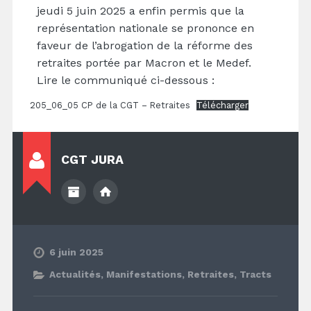
jeudi 5 juin 2025 a enfin permis que la
représentation nationale se prononce en
faveur de l’abrogation de la réforme des
retraites portée par Macron et le Medef.
Lire le communiqué ci-dessous :
205_06_05 CP de la CGT – Retraites
Télécharger
CGT JURA
6 juin 2025
Actualités
,
Manifestations
,
Retraites
,
Tracts