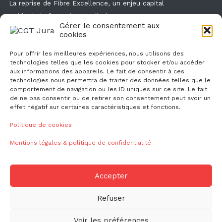
La reprise de Fibre Excellence, un enjeu capital
Guide de la formation syndicale
Gérer le consentement aux
Formation syndicale : les affiches
cookies
Droit de retrait : comment l'exercer et faire valoir ses droits ?
Pour offrir les meilleures expériences, nous utilisons des
technologies telles que les cookies pour stocker et/ou accéder
aux informations des appareils. Le fait de consentir à ces
technologies nous permettra de traiter des données telles que le
comportement de navigation ou les ID uniques sur ce site. Le fait
de ne pas consentir ou de retirer son consentement peut avoir un
effet négatif sur certaines caractéristiques et fonctions.
NOUS CONTACTER
Politique de cookies
Mentions légales & politique de confidentialité
ud39@cgt.fr
Accepter
Refuser
© 2026
CGT CGT Jura
Voir les préférences