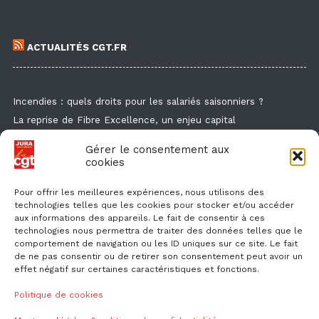
ACTUALITÉS CGT.FR
Incendies : quels droits pour les salariés saisonniers ?
La reprise de Fibre Excellence, un enjeu capital
Guide de la formation syndicale
Gérer le consentement aux
Formation syndicale : les affiches
cookies
Droit de retrait : comment l'exercer et faire valoir ses droits ?
Pour offrir les meilleures expériences, nous utilisons des
technologies telles que les cookies pour stocker et/ou accéder
aux informations des appareils. Le fait de consentir à ces
technologies nous permettra de traiter des données telles que le
comportement de navigation ou les ID uniques sur ce site. Le fait
de ne pas consentir ou de retirer son consentement peut avoir un
effet négatif sur certaines caractéristiques et fonctions.
NOUS CONTACTER
Politique de cookies