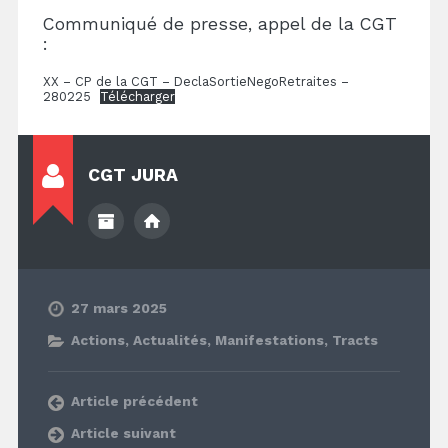
Communiqué de presse, appel de la CGT
:
XX – CP de la CGT – DeclaSortieNegoRetraites –
280225
Télécharger
CGT JURA
27 mars 2025
Actions
,
Actualités
,
Manifestations
,
Tracts
Article précédent
Article suivant