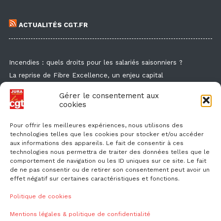
ACTUALITÉS CGT.FR
Incendies : quels droits pour les salariés saisonniers ?
La reprise de Fibre Excellence, un enjeu capital
Guide de la formation syndicale
Gérer le consentement aux
Formation syndicale : les affiches
cookies
Droit de retrait : comment l'exercer et faire valoir ses droits ?
Pour offrir les meilleures expériences, nous utilisons des
technologies telles que les cookies pour stocker et/ou accéder
aux informations des appareils. Le fait de consentir à ces
technologies nous permettra de traiter des données telles que le
comportement de navigation ou les ID uniques sur ce site. Le fait
de ne pas consentir ou de retirer son consentement peut avoir un
effet négatif sur certaines caractéristiques et fonctions.
NOUS CONTACTER
Politique de cookies
Mentions légales & politique de confidentialité