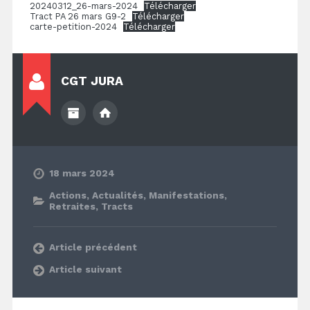
20240312_26-mars-2024
Télécharger
Tract PA 26 mars G9-2
Télécharger
carte-petition-2024
Télécharger
CGT JURA
18 mars 2024
Actions
,
Actualités
,
Manifestations
,
Retraites
,
Tracts
Article précédent
Article suivant