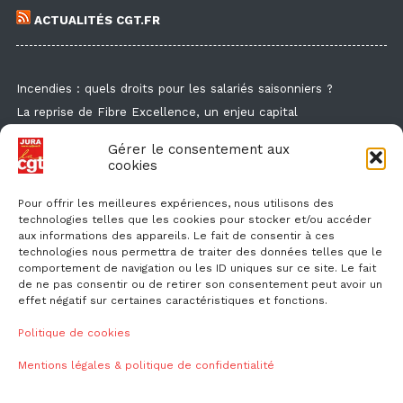
ACTUALITÉS CGT.FR
Incendies : quels droits pour les salariés saisonniers ?
La reprise de Fibre Excellence, un enjeu capital
Guide de la formation syndicale
Gérer le consentement aux
Formation syndicale : les affiches
cookies
Droit de retrait : comment l'exercer et faire valoir ses droits ?
Pour offrir les meilleures expériences, nous utilisons des
technologies telles que les cookies pour stocker et/ou accéder
aux informations des appareils. Le fait de consentir à ces
technologies nous permettra de traiter des données telles que le
comportement de navigation ou les ID uniques sur ce site. Le fait
de ne pas consentir ou de retirer son consentement peut avoir un
effet négatif sur certaines caractéristiques et fonctions.
NOUS CONTACTER
Politique de cookies
Mentions légales & politique de confidentialité
ud39@cgt.fr