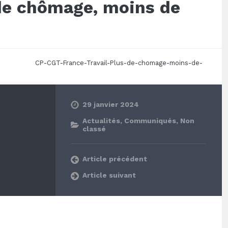
 de chômage, moins de
CP-CGT-France-Travail-Plus-de-chomage-moins-de-
29 janvier 2024
Actualités
,
Communiqués
,
Non
classé
Article précédent
Article suivant