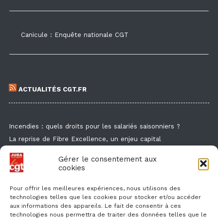
Canicule : Enquête nationale CGT
ACTUALITÉS CGT.FR
Incendies : quels droits pour les salariés saisonniers ?
La reprise de Fibre Excellence, un enjeu capital
Guide de la formation syndicale
Gérer le consentement aux
Formation syndicale : les affiches
cookies
Droit de retrait : comment l'exercer et faire valoir ses droits ?
Pour offrir les meilleures expériences, nous utilisons des
technologies telles que les cookies pour stocker et/ou accéder
aux informations des appareils. Le fait de consentir à ces
technologies nous permettra de traiter des données telles que le