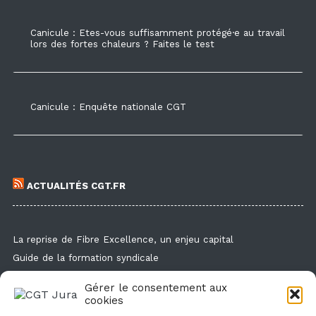
Canicule : Etes-vous suffisamment protégé·e au travail
lors des fortes chaleurs ? Faites le test
Canicule : Enquête nationale CGT
ACTUALITÉS CGT.FR
La reprise de Fibre Excellence, un enjeu capital
Guide de la formation syndicale
Formation syndicale : les affiches
Gérer le consentement aux
Droit de retrait : comment l'exercer et faire valoir ses droits ?
cookies
Des flyers et des affichettes pour faire connaitre l'enquête