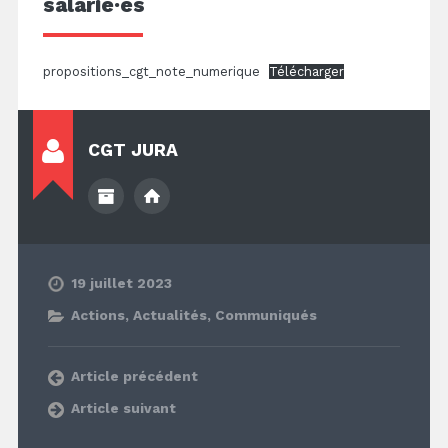
salarié·es
propositions_cgt_note_numerique
Télécharger
CGT JURA
19 juillet 2023
Actions
,
Actualités
,
Communiqués
Article précédent
Article suivant