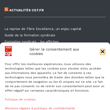
ACTUALITÉS CGT.FR
La reprise de Fibre Excellence, un enjeu capital
Guide de la formation syndicale
Formation syndicale : les affiches
Droit de retrait : comment l'exercer et faire valoir ses droits ?
Gérer le consentement aux
cookies
Des flyers et des affichettes pour faire connaitre l'enquête
canicule
Pour offrir les meilleures expériences, nous utilisons des
technologies telles que les cookies pour stocker et/ou accéder
aux informations des appareils. Le fait de consentir à ces
technologies nous permettra de traiter des données telles que le
comportement de navigation ou les ID uniques sur ce site. Le fait
de ne pas consentir ou de retirer son consentement peut avoir un
effet négatif sur certaines caractéristiques et fonctions.
NOUS CONTACTER
Politique de cookies
Mentions légales & politique de confidentialité