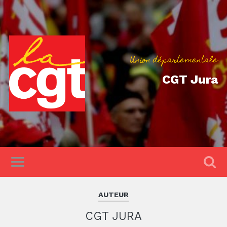
Union départementale
CGT Jura
AUTEUR
CGT JURA