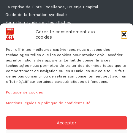
La reprise de Fibre Excellence, un enjeu capital
Guide de la formation syndicale
Formation syndicale : les affiches
Droit de retrait : comment l'exercer et faire valoir ses droits ?
Gérer le consentement aux
cookies
Des flyers et des affichettes pour faire connaitre l'enquête
canicule
Pour offrir les meilleures expériences, nous utilisons des
technologies telles que les cookies pour stocker et/ou accéder
aux informations des appareils. Le fait de consentir à ces
technologies nous permettra de traiter des données telles que le
comportement de navigation ou les ID uniques sur ce site. Le fait
de ne pas consentir ou de retirer son consentement peut avoir un
effet négatif sur certaines caractéristiques et fonctions.
NOUS CONTACTER
Politique de cookies
Mentions légales & politique de confidentialité
ud39@cgt.fr
Accepter