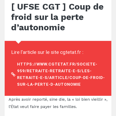
[ UFSE CGT ] Coup de
froid sur la perte
d’autonomie
Lire l'article sur le site cgtetat.fr :
HTTPS://WWW.CGTETAT.FR/SOCIETE-
959/RETRAITE-RETRAITE-E-S/LES-
RETRAITE-E-S/ARTICLE/COUP-DE-FROID-
SUR-LA-PERTE-D-AUTONOMIE
Après avoir reporté, sine die, la « loi bien vieillir »,
l’État veut faire payer les familles.