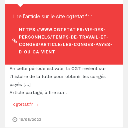
Lire l'article sur le site cgtetat.fr :
HTTPS://WWW.CGTETAT.FR/VIE-DES-
PERSONNELS/TEMPS-DE-TRAVAIL-ET-
CONGES/ARTICLE/LES-CONGES-PAYES-
D-OU-CA-VIENT
En cette période estivale, la CGT revient sur
l’histoire de la lutte pour obtenir les congés
payés […]
Article partagé, à lire sur :
cgtetat.fr →
16/08/2023