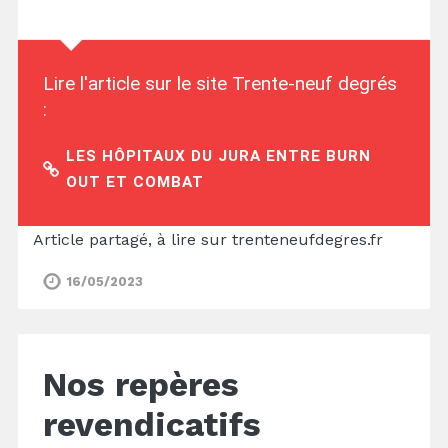
Lire l'article sur le site Trente-neuf degrés
:
LES HÔPITAUX DU JURA ENTRE BURN
OUT ET COMBAT
Article partagé, à lire sur
trenteneufdegres.fr
16/05/2023
Nos repères
revendicatifs